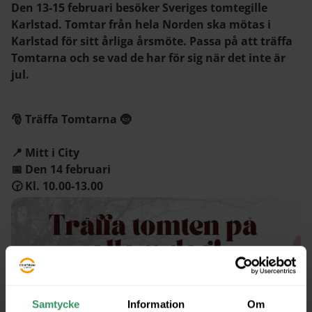
Den 13-15 februari besöker Sveriges tomtegille
Karlstad. Tomtar från hela Norden ska mötas i
Karlstad för sitt årliga årsmöte. Passa på att träffa
Tomtarna och se vad de har för sig när det inte är
jul.
🎅 Träffa Tomtarna 🤶
📍 Mitt i City
📅 Den 14 februari
🕝 Kl. 10.00-13.00
Samtycke
Information
Om