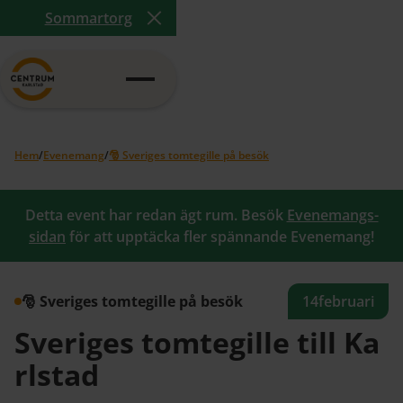
Sommartorg
Close Announcement Banner
Hem
/
Evenemang
/
🎅 Sveriges tomtegille på besök
Detta event har redan ägt rum. Besök
Evenemangs-
sidan
för att upptäcka fler spännande Evenemang!
🎅 Sveriges tomtegille på besök
14
februari
Sveriges tomtegille till Ka
rlstad