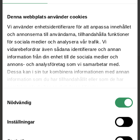
bli en del av stadens växande framtid!
För mer info rörande etablering kontakta oss gärna
Denna webbplats använder cookies
på
asa@centrumkarlstad.se
Vi använder enhetsidentifierare för att anpassa innehållet
och annonserna till användarna, tillhandahålla funktioner
för sociala medier och analysera vår trafik. Vi
vidarebefordrar även sådana identifierare och annan
information från din enhet till de sociala medier och
annons- och analysföretag som vi samarbetar med.
Dessa kan i sin tur kombinera informationen med annan
information som du har tillhandahållit eller som de har
samlat in när du har använt deras tjänster.
Samtyckesval
Nödvändig
Inställningar