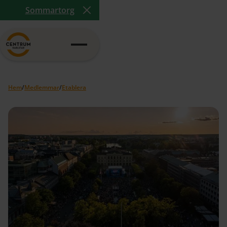
Sommartorg
Close Announcement Banner
Hem
/
Medlemmar
/
Etablera