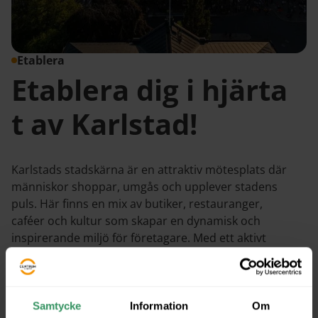
Etablera
Etablera dig i hjärta
t av Karlstad!
Karlstads stadskärna är en attraktiv mötesplats där
människor shoppar, umgås och upplever stadens
puls. Här finns en mix av butiker, restauranger,
caféer och kultur som skapar en dynamisk och
inspirerande miljö för företagare. Med ett aktivt
samarbete mellan lokala aktörer, trygghetsarbete
och evenemang som lockar besökare året runt, är
stadskärnan den perfekta platsen för att växa och nå
nya kunder. Etablera dig i Karlstads stadskärna och
Samtycke
Information
Om