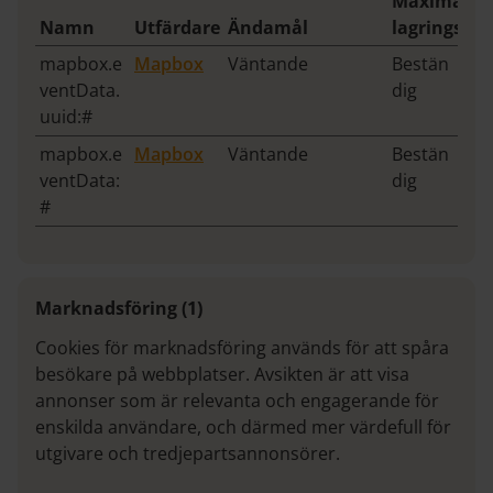
Maximal
Namn
Utfärdare
Ändamål
lagringstid
mapbox.e
Mapbox
Väntande
Bestän
ventData.
dig
uuid:#
mapbox.e
Mapbox
Väntande
Bestän
ventData:
dig
#
Marknadsföring (1)
Cookies för marknadsföring används för att spåra
besökare på webbplatser. Avsikten är att visa
annonser som är relevanta och engagerande för
enskilda användare, och därmed mer värdefull för
utgivare och tredjepartsannonsörer.