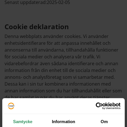
Senast uppdaterad:
2025-02-05
Cookie deklaration
Denna webbplats använder cookies. Vi använder
enhetsidentifierare för att anpassa innehållet och
annonserna till användarna, tillhandahålla funktioner
för sociala medier och analysera vår trafik. Vi
vidarebefordrar även sådana identifierare och annan
information från din enhet till de sociala medier och
annons- och analysföretag som vi samarbetar med.
Dessa kan i sin tur kombinera informationen med
annan information som du har tillhandahållit eller som
de har samlat in när du har använt deras tjänster.
Cookies är små textfiler som kan användas av
webbplatser för att göra en användares upplevelse
mer effektiv.
Samtycke
Information
Om