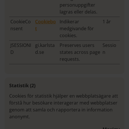
personuppgifter
lagras eller delas.
CookieCo
Cookiebo
Indikerar
1 år
nsent
t
medgivande för
cookies.
JSESSIONI
gi.karlsta
Preserves users
Sessio
D
d.se
states across page
n
requests.
Statistik (2)
Cookies för statistik hjälper en webbplatsägare att
förstå hur besökare interagerar med webbplatser
genom att samla och rapportera in information
anonymt.