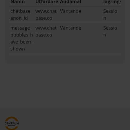
Namn
Utfärdare
Ändamål
lagringstid
chatbase_
www.chat
Väntande
Sessio
anon_id
base.co
n
message_
www.chat
Väntande
Sessio
bubbles_h
base.co
n
ave_been_
shown