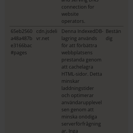
connection for
website
operators.
65eb2560
cdn.jsdeli
Denna IndexedDB-
Bestän
a48a487b
vr.net
lagring används
dig
e3166bac
för att förbättra
#pages
webbplatsens
prestanda genom
att cachelagra
HTML-sidor. Detta
minskar
laddningstider
och optimerar
användarupplevel
sen genom att
minska onödiga
serverförfrågning
ar. Inga