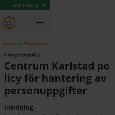
Sommartorg
Close Announcement Banner
Hem
/
Om Oss
/
Integritetspolicy
Integritetspolicy
Centrum Karlstad po
licy för hantering av
personuppgifter
Inledning