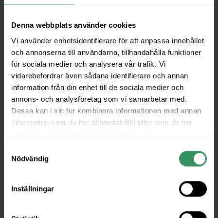
Lagen säger att vi får lagra cookies på din enhet om de
är absolut nödvändiga för att kunna använda den här
Denna webbplats använder cookies
webbplatsen. För alla andra ändamål krävs ditt
Vi använder enhetsidentifierare för att anpassa innehållet
medgivande.
och annonserna till användarna, tillhandahålla funktioner
för sociala medier och analysera vår trafik. Vi
Denna webbplats använder olika typer av cookies.
vidarebefordrar även sådana identifierare och annan
Vissa cookies placeras ut av tredjepartstjänster som
information från din enhet till de sociala medier och
visas på våra sidor.
annons- och analysföretag som vi samarbetar med.
Dessa kan i sin tur kombinera informationen med annan
Du kan ändra eller dra tillbaka ditt samtycke till cookie-
information som du har tillhandahållit eller som de har
förklaringen på vår webbplats.
samlat in när du har använt deras tjänster.
Samtyckesval
Läs mer i vår sekretesspolicy om vilka vi är, hur du
Nödvändig
kontaktar oss och på vilket sätt vi behandlar
personuppgifter.
Inställningar
Ange ditt samtyckes-ID och datum för när du
kontaktade oss gällande ditt samtycke.