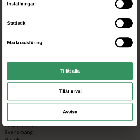
Inställningar
Statistik
Marknadsföring
Centrum Karlstad utv. AB
Tillåt alla
Org.nr: 556486-3750
Järnvägsgatan 3, 652 25 Karlstad
Tillåt urval
Avvisa
Hem
Presentkort
Evenemang
Besöka