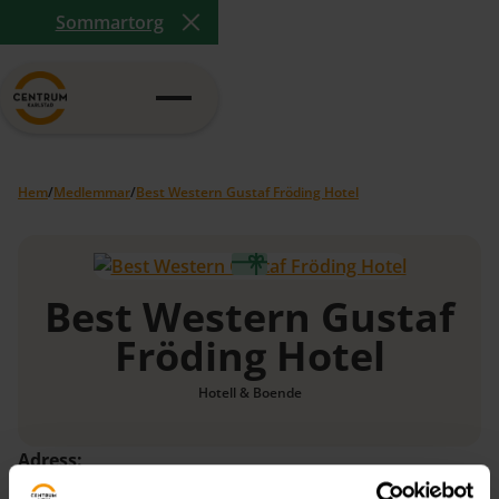
Sommartorg
Close Announcement Banner
Hem
/
Medlemmar
/
Best Western Gustaf Fröding Hotel
Best Western Gustaf
Fröding Hotel
Hotell & Boende
Adress:
Höjdgatan 3, 654 68 Karlstad