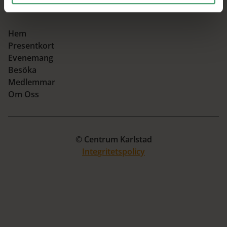
Hem
Presentkort
Evenemang
Besöka
Medlemmar
Om Oss
© Centrum Karlstad
Integritetspolicy