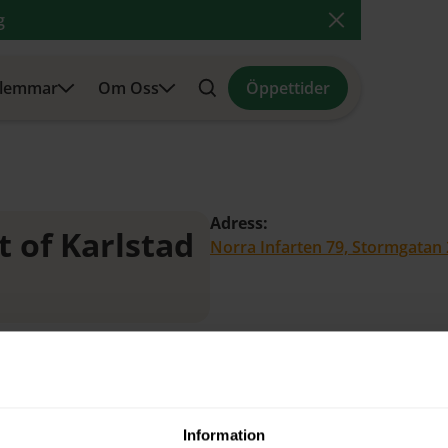
g
Close Announ
lemmar
Om Oss
Öppettider
Search
Adress:
t of Karlstad
Norra Infarten 79, Stormgatan 
Information