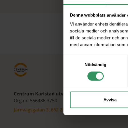
Denna webbplats använder 
Vi använder enhetsidentifierar
sociala medier och analysera 
till de sociala medier och a
med annan information som du 
Samtyckesval
Nödvändig
Centrum Karlstad utv. AB
Avvisa
Org.nr: 556486-3750
Järnvägsgatan 3, 652 25 Karlstad