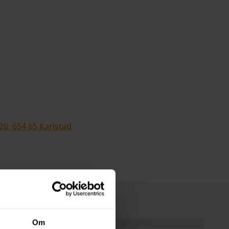
cement Banner
20, 654 65 Karlstad
Om