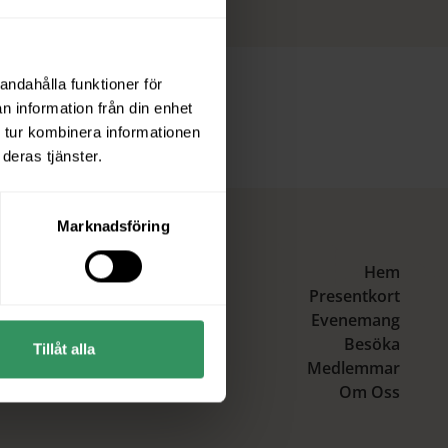
andahålla funktioner för
n information från din enhet
 tur kombinera informationen
deras tjänster.
Marknadsföring
Hem
Presentkort
Evenemang
Besöka
Tillåt alla
Medlemmar
Om Oss