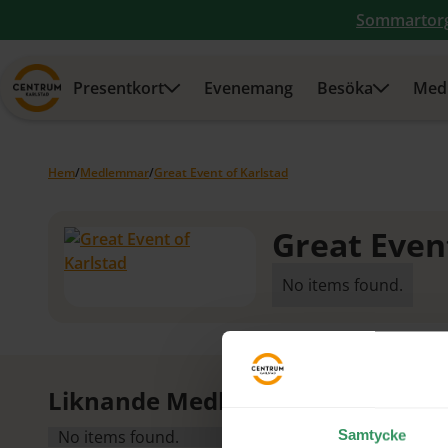
Sommartor
Presentkort
Evenemang
Besöka
Med
Hem
/
Medlemmar
/
Great Event of Karlstad
Great Even
No items found.
Liknande Medlemmar
No items found.
Samtycke