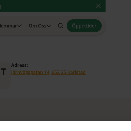
g
Close Announ
lemmar
Om Oss
Öppettider
Search
Adress:
T
Järnvägsgatan 14, 652 25 Karlstad