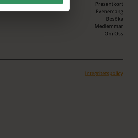
Presentkort
Evenemang
Besöka
Medlemmar
Om Oss
Integritetspolicy