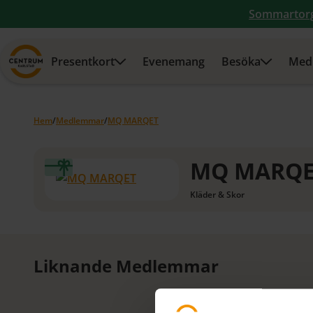
Sommartor
Presentkort
Evenemang
Besöka
Med
Hem
/
Medlemmar
/
MQ MARQET
MQ MARQE
Kläder & Skor
Liknande Medlemmar