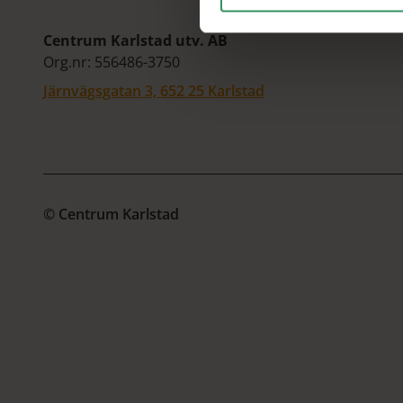
Centrum Karlstad utv. AB
Org.nr: 556486-3750
Järnvägsgatan 3, 652 25 Karlstad
© Centrum Karlstad