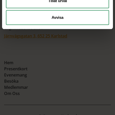
Tillåt urval
Avvisa
Centrum Karlstad utv. AB
Org.nr: 556486-3750
Järnvägsgatan 3, 652 25 Karlstad
Hem
Presentkort
Evenemang
Besöka
Medlemmar
Om Oss