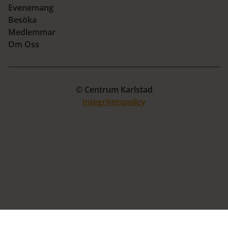
Evenemang
Besöka
Medlemmar
Om Oss
© Centrum Karlstad
Integritetspolicy