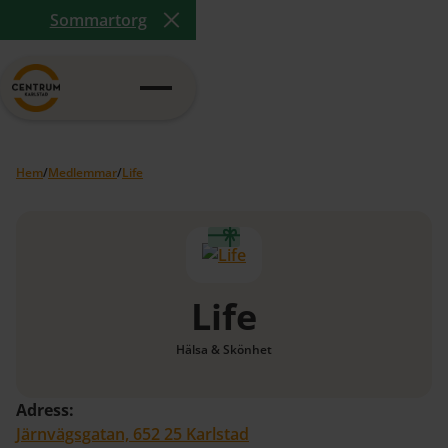
Sommartorg
Close Announcement Banner
Hem
/
Medlemmar
/
Life
Life
Hälsa & Skönhet
Adress:
Järnvägsgatan, 652 25 Karlstad