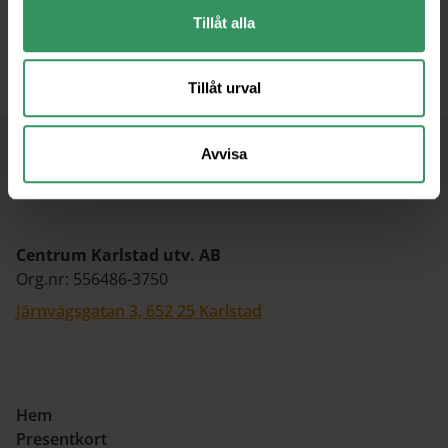
Tillåt alla
Tillåt urval
Avvisa
Centrum Karlstad utv. AB
Org.nr: 556486-3750
Järnvägsgatan 3, 652 25 Karlstad
Hem
Presentkort