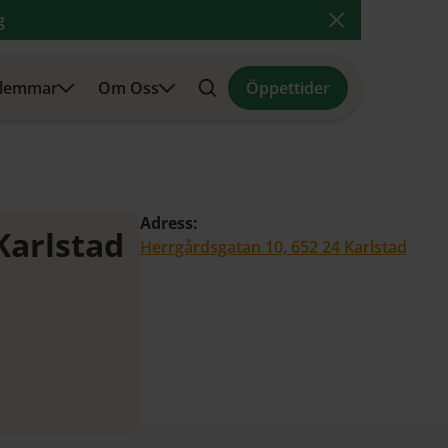
g
Close Announ
lemmar
Om Oss
Öppettider
Search
Adress:
Karlstad
Herrgårdsgatan 10, 652 24 Karlstad