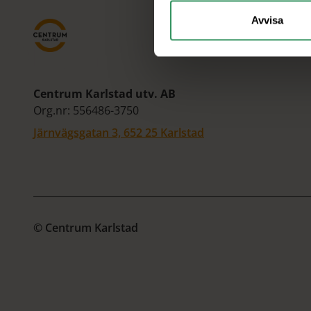
Avvisa
Centrum Karlstad utv. AB
Org.nr: 556486-3750
Järnvägsgatan 3, 652 25 Karlstad
© Centrum Karlstad