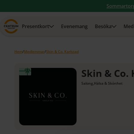
Sommartor
Presentkort
Evenemang
Besöka
Med
Hem
/
Medlemmar
/
Skin & Co. Karlstad
Skin & Co. 
Salong
,
Hälsa & Skönhet