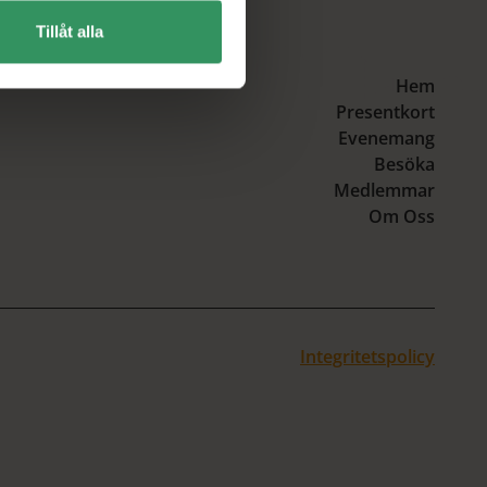
Tillåt alla
Hem
Presentkort
Evenemang
Besöka
Medlemmar
Om Oss
Integritetspolicy