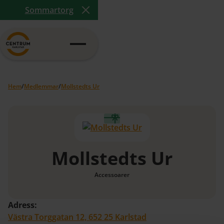
Sommartorg
Close Announcement Banner
Hem
/
Medlemmar
/
Mollstedts Ur
Mollstedts Ur
Accessoarer
Adress:
Västra Torggatan 12, 652 25 Karlstad