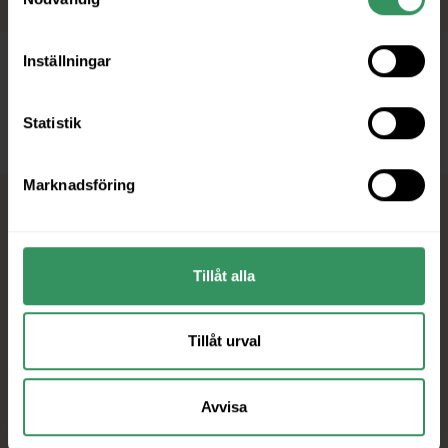
Inställningar
Statistik
Marknadsföring
Tillåt alla
Centrum Karlstad utv. AB
Org.nr: 556486-3750
Tillåt urval
Järnvägsgatan 3, 652 25 Karlstad
Avvisa