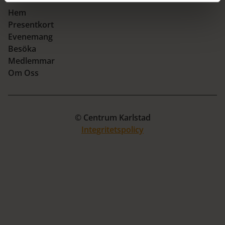
Hem
Presentkort
Evenemang
Besöka
Medlemmar
Om Oss
© Centrum Karlstad
Integritetspolicy