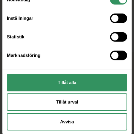
Inställningar
Statistik
Marknadsföring
Tillåt alla
Centrum Karlstad utv. AB
Org.nr: 556486-3750
Tillåt urval
Järnvägsgatan 3, 652 25 Karlstad
Avvisa